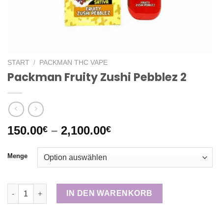
START
/
PACKMAN THC VAPE
Packman Fruity Zushi Pebblez 2
Preisspanne:
150.00
–
2,100.00
€
€
150.00€
bis
Menge
2,100.00€
Packman Fruity Zushi Pebblez 2 Menge
IN DEN WARENKORB