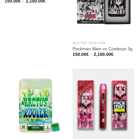
Preisspanne:
150.00
€
–
2,100.00
€
150.00€
bis
2,100.00€
90% THC VAPE PEN
Packman Alien vs Cowboys 3g
Preisspanne:
150.00
€
–
2,100.00
€
150.00€
bis
2,100.00€