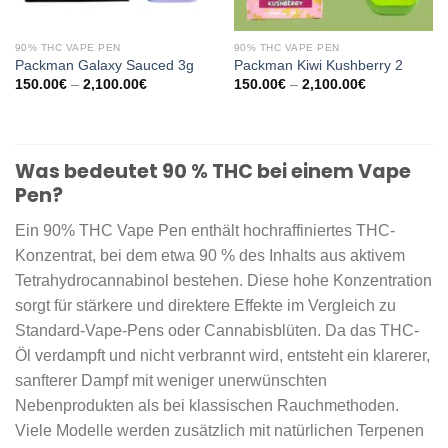
90% THC VAPE PEN
90% THC VAPE PEN
Packman Galaxy Sauced 3g
Packman Kiwi Kushberry 2
Preisspanne:
Preisspanne:
150.00
€
–
2,100.00
€
150.00
€
–
2,100.00
€
150.00€
150.00€
bis
bis
2,100.00€
2,100.00€
Was bedeutet 90 % THC bei einem Vape
Pen?
Ein 90% THC Vape Pen enthält hochraffiniertes THC-
Konzentrat, bei dem etwa 90 % des Inhalts aus aktivem
Tetrahydrocannabinol bestehen. Diese hohe Konzentration
sorgt für stärkere und direktere Effekte im Vergleich zu
Standard-Vape-Pens oder Cannabisblüten. Da das THC-
Öl verdampft und nicht verbrannt wird, entsteht ein klarerer,
sanfterer Dampf mit weniger unerwünschten
Nebenprodukten als bei klassischen Rauchmethoden.
Viele Modelle werden zusätzlich mit natürlichen Terpenen