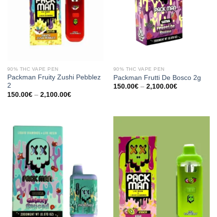
90% THC VAPE PEN
90% THC VAPE PEN
Packman Fruity Zushi Pebblez
Packman Frutti De Bosco 2g
2
Preisspanne:
150.00
€
–
2,100.00
€
150.00€
Preisspanne:
150.00
€
–
2,100.00
€
bis
150.00€
2,100.00€
bis
2,100.00€