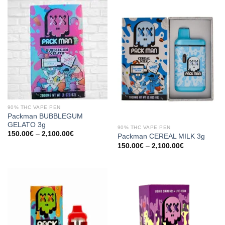
90% THC VAPE PEN
Packman BUBBLEGUM
GELATO 3g
90% THC VAPE PEN
Preisspanne:
150.00
€
–
2,100.00
€
Packman CEREAL MILK 3g
150.00€
Preisspanne:
150.00
€
–
2,100.00
€
bis
150.00€
2,100.00€
bis
2,100.00€