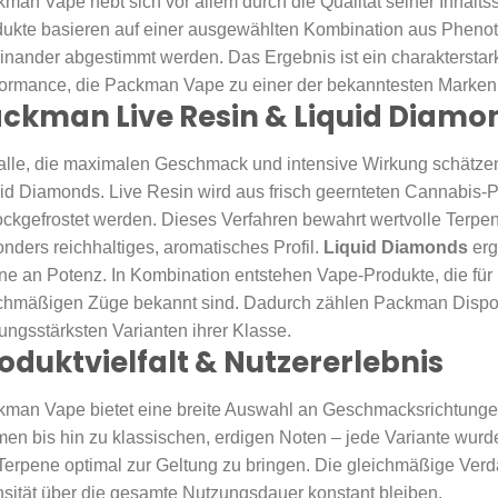
man Vape hebt sich vor allem durch die Qualität seiner Inhaltss
ukte basieren auf einer ausgewählten Kombination aus Phenoty
inander abgestimmt werden. Das Ergebnis ist ein charaktersta
ormance, die Packman Vape zu einer der bekanntesten Marke
ckman Live Resin & Liquid Diamo
alle, die maximalen Geschmack und intensive Wirkung schätze
id Diamonds. Live Resin wird aus frisch geernteten Cannabis-P
ckgefrostet werden. Dieses Verfahren bewahrt wertvolle Terpen
nders reichhaltiges, aromatisches Profil.
Liquid Diamonds
erg
e an Potenz. In Kombination entstehen Vape-Produkte, die für 
ichmäßigen Züge bekannt sind. Dadurch zählen Packman Disp
tungsstärksten Varianten ihrer Klasse.
oduktvielfalt & Nutzererlebnis
man Vape bietet eine breite Auswahl an Geschmacksrichtungen
en bis hin zu klassischen, erdigen Noten – jede Variante wurd
Terpene optimal zur Geltung zu bringen. Die gleichmäßige Ver
nsität über die gesamte Nutzungsdauer konstant bleiben.