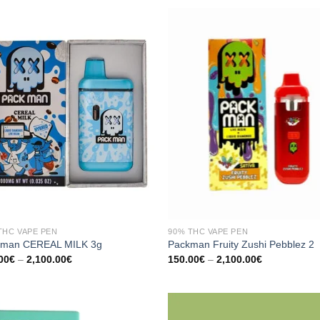
2,100.00€
THC VAPE PEN
90% THC VAPE PEN
kman CEREAL MILK 3g
Packman Fruity Zushi Pebblez 2
Preisspanne:
Preisspanne
00
€
–
2,100.00
€
150.00
€
–
2,100.00
€
150.00€
150.00€
bis
bis
2,100.00€
2,100.00€