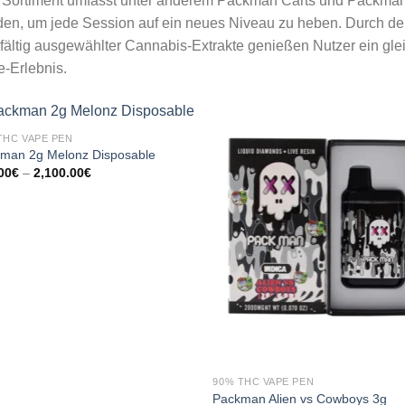
Sortiment umfasst unter anderem Packman Carts und Packman 
en, um jede Session auf ein neues Niveau zu heben. Durch d
fältig ausgewählter Cannabis-Extrakte genießen Nutzer ein gle
-Erlebnis.
THC VAPE PEN
man 2g Melonz Disposable
Preisspanne:
00
€
–
2,100.00
€
150.00€
bis
2,100.00€
90% THC VAPE PEN
Packman Alien vs Cowboys 3g