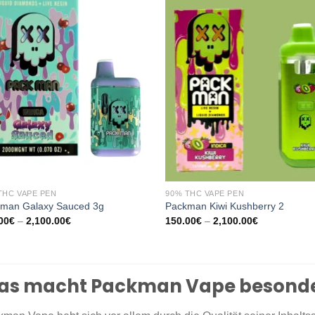
THC VAPE PEN
90% THC VAPE PEN
man Galaxy Sauced 3g
Packman Kiwi Kushberry 2
Preisspanne:
Preisspanne
00
€
–
2,100.00
€
150.00
€
–
2,100.00
€
150.00€
150.00€
bis
bis
2,100.00€
2,100.00€
as macht Packman Vape besond