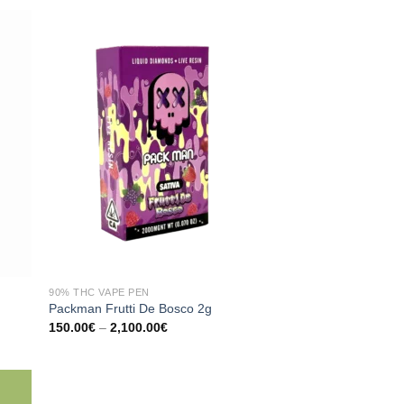
90% THC VAPE PEN
Packman Frutti De Bosco 2g
:
Preisspanne:
150.00
€
–
2,100.00
€
150.00€
bis
2,100.00€