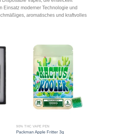
Disposable Vapes, die entwickelt
en Einsatz moderner Technologie und
ichmäßiges, aromatisches und kraftvolles
90% THC VAPE PEN
Packman Apple Fritter 3g