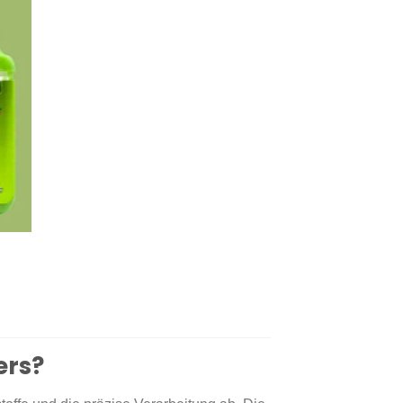
:
ers?