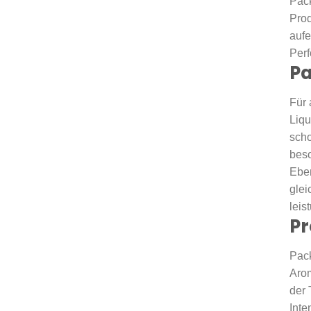
Pack
Prod
aufe
Perf
Pa
Für 
Liqu
scho
beso
Eben
gle
leis
Pr
Pack
Arom
der 
Inte