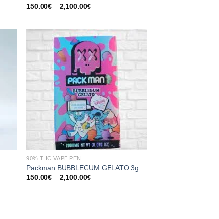
:
Preisspanne:
150.00
€
–
2,100.00
€
150.00€
bis
2,100.00€
90% THC VAPE PEN
Packman BUBBLEGUM GELATO 3g
:
Preisspanne:
150.00
€
–
2,100.00
€
150.00€
bis
2,100.00€