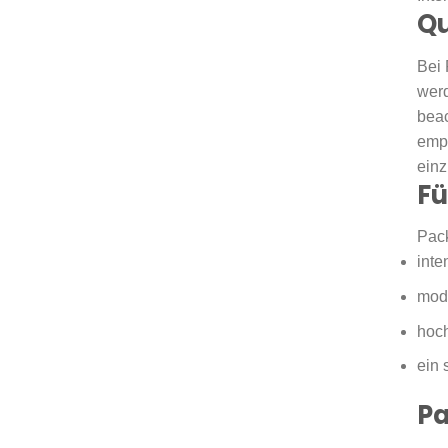
Qu
Bei 
werd
beac
empf
einz
Fü
Pack
inte
mod
hoch
ein 
Pa