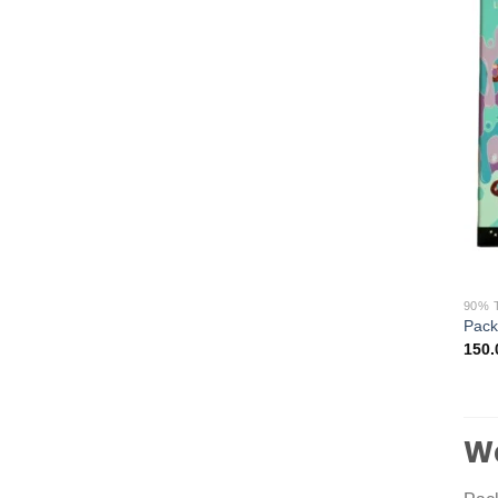
90% 
Pack
150.
W