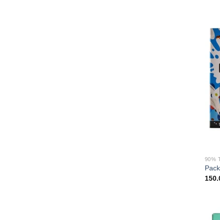
90% 
Pac
150.