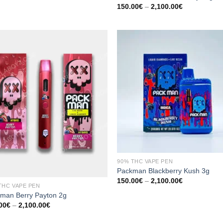
Preisspanne
150.00
€
–
2,100.00
€
150.00€
bis
2,100.00€
90% THC VAPE PEN
Packman Blackberry Kush 3g
Preisspanne
150.00
€
–
2,100.00
€
THC VAPE PEN
150.00€
bis
man Berry Payton 2g
2,100.00€
Preisspanne:
00
€
–
2,100.00
€
150.00€
bis