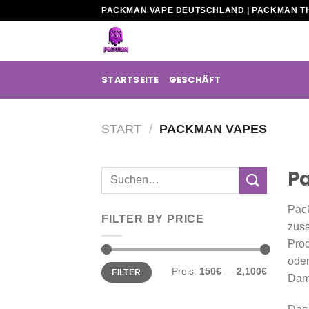
Zum
PACKMAN VAPE DEUTSCHLAND | PACKMAN T
Inhalt
springen
STARTSEITE
GESCHÄFT
START
/
PACKMAN VAPES
P
Suchen
nach:
Pack
FILTER BY PRICE
zusa
Prod
oder
Min.
Max.
Preis:
150€
—
2,100€
FILTER
Preis
Preis
Dam