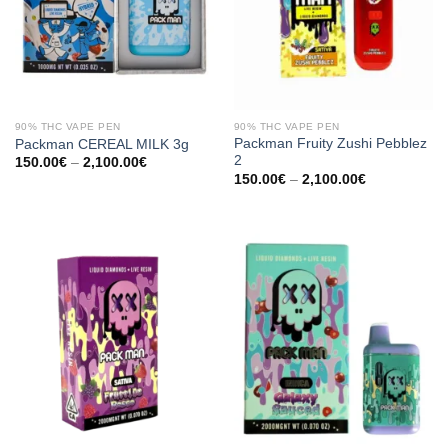
90% THC VAPE PEN
90% THC VAPE PEN
Packman Fruity Zushi Pebblez
Packman CEREAL MILK 3g
2
Preisspanne:
150.00
€
–
2,100.00
€
150.00€
Preisspanne:
150.00
€
–
2,100.00
€
bis
150.00€
2,100.00€
bis
2,100.00€