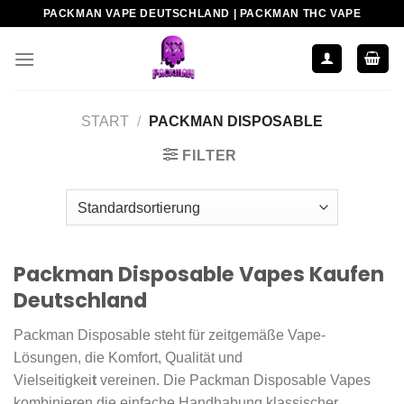
Zum
PACKMAN VAPE DEUTSCHLAND | PACKMAN THC VAPE
Inhalt
springen
START
/
PACKMAN DISPOSABLE
FILTER
Packman Disposable Vapes Kaufen
Deutschland
Packman Disposable steht für zeitgemäße Vape-
Lösungen, die Komfort, Qualität und
Vielseitigkei
t
vereinen. Die Packman Disposable Vapes
kombinieren die einfache Handhabung klassischer