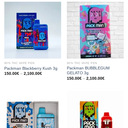
90% THC VAPE PEN
90% THC VAPE PEN
Packman BUBBLEGUM
Packman Blackberry Kush 3g
GELATO 3g
Preisspanne:
150.00
€
–
2,100.00
€
150.00€
Preisspanne:
150.00
€
–
2,100.00
€
bis
150.00€
2,100.00€
bis
2,100.00€