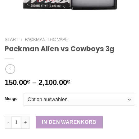
START
/
PACKMAN THC VAPE
Packman Alien vs Cowboys 3g
Preisspanne:
150.00
–
2,100.00
€
€
150.00€
bis
Menge
2,100.00€
Packman Alien vs Cowboys 3g Menge
IN DEN WARENKORB