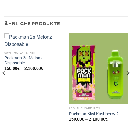
ÄHNLICHE PRODUKTE
90% THC VAPE PEN
Packman 2g Melonz
Disposable
Preisspanne:
150.00
€
–
2,100.00
€
150.00€
bis
2,100.00€
90% THC VAPE PEN
Packman Kiwi Kushberry 2
e:
Preisspanne:
150.00
€
–
2,100.00
€
150.00€
bis
2,100.00€