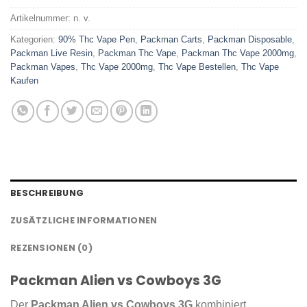
Artikelnummer:
n. v.
Kategorien:
90% Thc Vape Pen
,
Packman Carts
,
Packman Disposable
,
Packman Live Resin
,
Packman Thc Vape
,
Packman Thc Vape 2000mg
,
Packman Vapes
,
Thc Vape 2000mg
,
Thc Vape Bestellen
,
Thc Vape
Kaufen
BESCHREIBUNG
ZUSÄTZLICHE INFORMATIONEN
REZENSIONEN (0)
Packman Alien vs Cowboys 3G
Der
Packman Alien vs Cowboys 3G
kombiniert