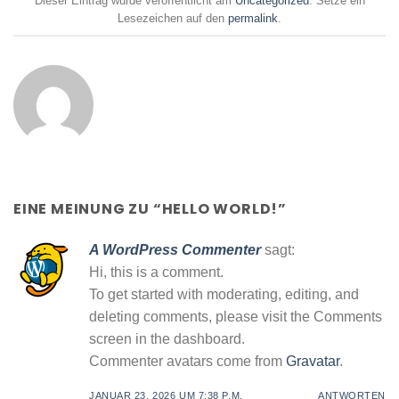
Dieser Eintrag wurde veröffentlicht am
Uncategorized
. Setze ein
Lesezeichen auf den
permalink
.
EINE MEINUNG ZU “
HELLO WORLD!
”
A WordPress Commenter
sagt:
Hi, this is a comment.
To get started with moderating, editing, and
deleting comments, please visit the Comments
screen in the dashboard.
Commenter avatars come from
Gravatar
.
JANUAR 23, 2026 UM 7:38 P.M.
ANTWORTEN